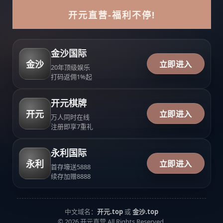
开元直营-福利不停!
金沙国际
金沙
立即进入
20年顶级娱乐
打码返佣1%起
开元棋牌
开元
立即进入
万人同时在线
注册即享7重礼
永利国际
永利
立即进入
首存壕送5888
续存加赠8888
中文域名：
开元.top
或
金沙.top
© 2026 开元直营 All Rights Reserved.